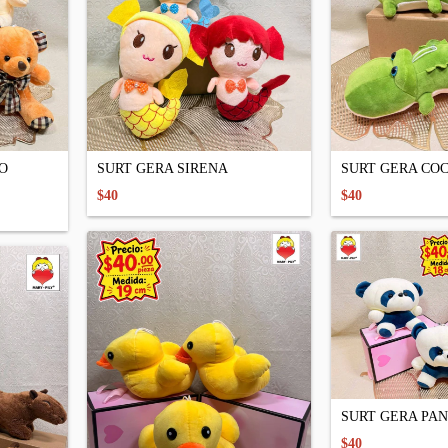
O
SURT GERA SIRENA
SURT GERA COC
$40
$40
SURT GERA PA
$40