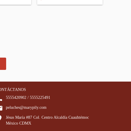
ONTÁCTANOS
5555420902 / 5555225491
peluches@marypily.com
Jésus María #87 Col. Centro Alcaldía Cuauhtémoc
México CDMX